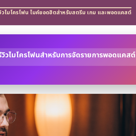
ีวิวไมโครโฟน ไมค์ยอดฮิตสำหรับสตรีม เกม และพอดแคสต์
วิวไมโครโฟนสำหรับการจัดรายการพอดแคสต์แ