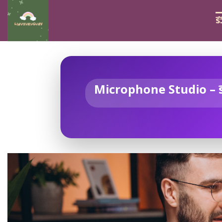
Skip
to
ร
content
Microphone Studio – รี